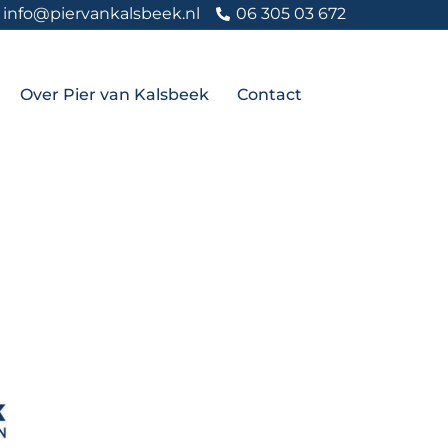
info@piervankalsbeek.nl
06 305 03 672
Over Pier van Kalsbeek
Contact