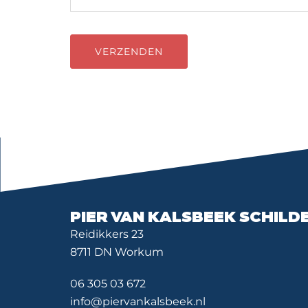
PIER VAN KALSBEEK SCHIL
Reidikkers 23
8711 DN Workum
06 305 03 672
info@piervankalsbeek.nl