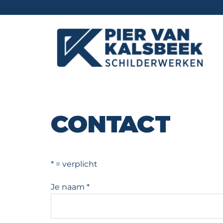
Skip
to
content
CONTACT
* = verplicht
Je naam *